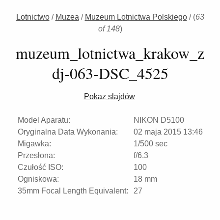
Lotnictwo
/
Muzea
/
Muzeum Lotnictwa Polskiego
/
(
63
of 148
)
muzeum_lotnictwa_krakow_z
dj-063-DSC_4525
Pokaz slajdów
Model Aparatu:
NIKON D5100
Oryginalna Data Wykonania:
02 maja 2015 13:46
Migawka:
1/500 sec
Przesłona:
f/6.3
Czułość ISO:
100
Ogniskowa:
18 mm
35mm Focal Length Equivalent:
27