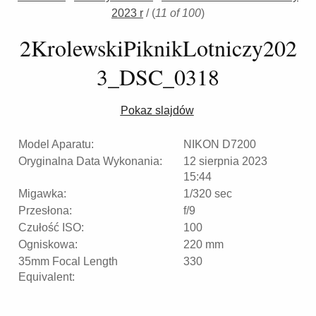
2023 r
/
(
11 of 100
)
2KrolewskiPiknikLotniczy202
3_DSC_0318
Pokaz slajdów
Model Aparatu:
NIKON D7200
Oryginalna Data Wykonania:
12 sierpnia 2023
15:44
Migawka:
1/320 sec
Przesłona:
f/9
Czułość ISO:
100
Ogniskowa:
220 mm
35mm Focal Length
330
Equivalent: