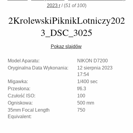
2023 r
/
(
51 of 100
)
2KrolewskiPiknikLotniczy202
3_DSC_3025
Pokaz slajdów
Model Aparatu:
NIKON D7200
Oryginalna Data Wykonania:
12 sierpnia 2023
17:54
Migawka:
1/400 sec
Przesłona:
f/6.3
Czułość ISO:
100
Ogniskowa:
500 mm
35mm Focal Length
750
Equivalent: