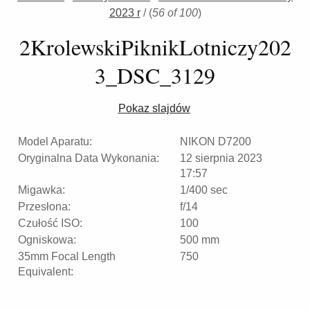
2023 r
/
(
56 of 100
)
2KrolewskiPiknikLotniczy202
3_DSC_3129
Pokaz slajdów
Model Aparatu:
NIKON D7200
Oryginalna Data Wykonania:
12 sierpnia 2023
17:57
Migawka:
1/400 sec
Przesłona:
f/14
Czułość ISO:
100
Ogniskowa:
500 mm
35mm Focal Length
750
Equivalent: