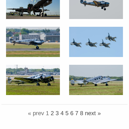
« prev
1
2
3
4
5
6
7
8
next »