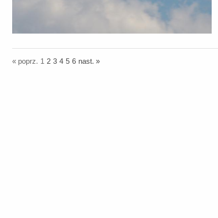
« poprz.
1
2
3
4
5
6
nast. »