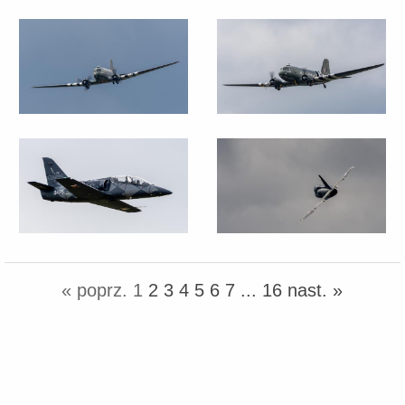
« poprz.
1
2
3
4
5
6
7
...
16
nast. »