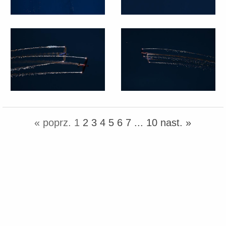
« poprz.
1
2
3
4
5
6
7
...
10
nast. »