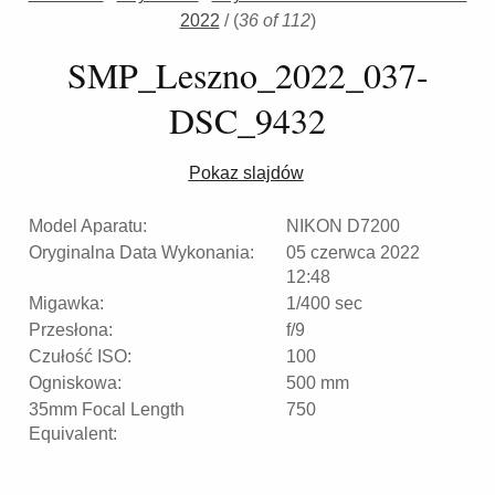
2022
/
(
36 of 112
)
SMP_Leszno_2022_037-
DSC_9432
Pokaz slajdów
Model Aparatu:
NIKON D7200
Oryginalna Data Wykonania:
05 czerwca 2022
12:48
Migawka:
1/400 sec
Przesłona:
f/9
Czułość ISO:
100
Ogniskowa:
500 mm
35mm Focal Length
750
Equivalent: