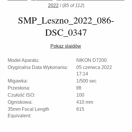
2022
/
(
85 of 112
)
SMP_Leszno_2022_086-
DSC_0347
Pokaz slajdów
Model Aparatu:
NIKON D7200
Oryginalna Data Wykonania:
05 czerwca 2022
17:14
Migawka:
1/500 sec
Przesłona:
f/8
Czułość ISO:
100
Ogniskowa:
410 mm
35mm Focal Length
615
Equivalent: