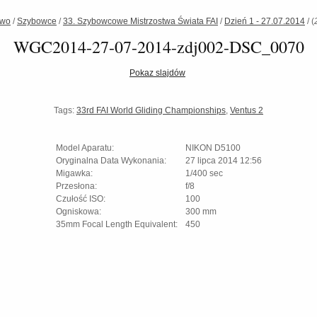
two
/
Szybowce
/
33. Szybowcowe Mistrzostwa Świata FAI
/
Dzień 1 - 27.07.2014
/
(
WGC2014-27-07-2014-zdj002-DSC_0070
Pokaz slajdów
Tags:
33rd FAI World Gliding Championships
,
Ventus 2
Model Aparatu:
NIKON D5100
Oryginalna Data Wykonania:
27 lipca 2014 12:56
Migawka:
1/400 sec
Przesłona:
f/8
Czułość ISO:
100
Ogniskowa:
300 mm
35mm Focal Length Equivalent:
450