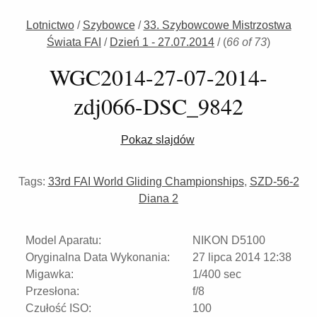
Lotnictwo
/
Szybowce
/
33. Szybowcowe Mistrzostwa
Świata FAI
/
Dzień 1 - 27.07.2014
/
(
66 of 73
)
WGC2014-27-07-2014-
zdj066-DSC_9842
Pokaz slajdów
Tags:
33rd FAI World Gliding Championships
,
SZD-56-2
Diana 2
Model Aparatu:
NIKON D5100
Oryginalna Data Wykonania:
27 lipca 2014 12:38
Migawka:
1/400 sec
Przesłona:
f/8
Czułość ISO:
100