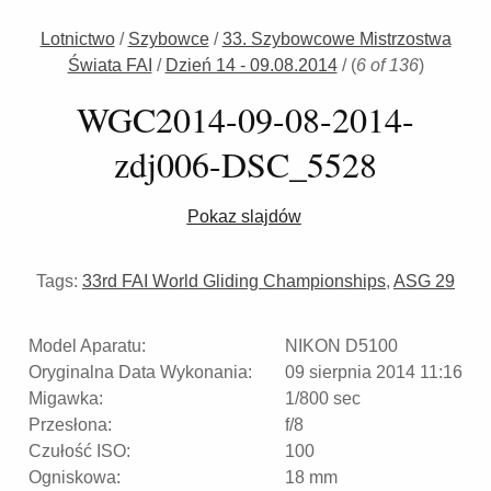
Lotnictwo
/
Szybowce
/
33. Szybowcowe Mistrzostwa
Świata FAI
/
Dzień 14 - 09.08.2014
/
(
6 of 136
)
WGC2014-09-08-2014-
zdj006-DSC_5528
Pokaz slajdów
Tags:
33rd FAI World Gliding Championships
,
ASG 29
Model Aparatu:
NIKON D5100
Oryginalna Data Wykonania:
09 sierpnia 2014 11:16
Migawka:
1/800 sec
Przesłona:
f/8
Czułość ISO:
100
Ogniskowa:
18 mm