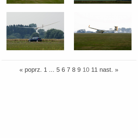
« poprz.
1
...
5
6
7
8
9
10
11
nast. »