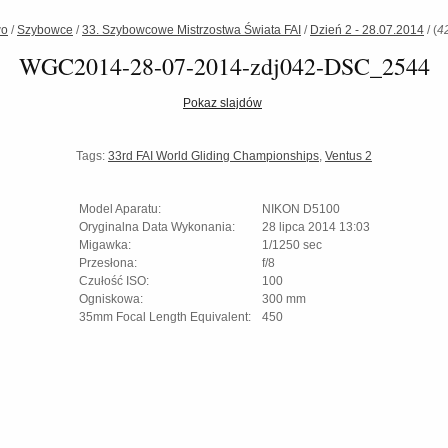
wo
/
Szybowce
/
33. Szybowcowe Mistrzostwa Świata FAI
/
Dzień 2 - 28.07.2014
/
(
4
WGC2014-28-07-2014-zdj042-DSC_2544
Pokaz slajdów
Tags:
33rd FAI World Gliding Championships
,
Ventus 2
Model Aparatu:
NIKON D5100
Oryginalna Data Wykonania:
28 lipca 2014 13:03
Migawka:
1/1250 sec
Przesłona:
f/8
Czułość ISO:
100
Ogniskowa:
300 mm
35mm Focal Length Equivalent:
450