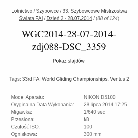
Lotnictwo
/
Szybowce
/
33. Szybowcowe Mistrzostwa
Świata FAI
/
Dzień 2 - 28.07.2014
/
(
88 of 124
)
WGC2014-28-07-2014-
zdj088-DSC_3359
Pokaz slajdów
Tags:
33rd FAI World Gliding Championships
,
Ventus 2
Model Aparatu:
NIKON D5100
Oryginalna Data Wykonania:
28 lipca 2014 17:25
Migawka:
1/640 sec
Przesłona:
f/8
Czułość ISO:
100
Ogniskowa:
300 mm