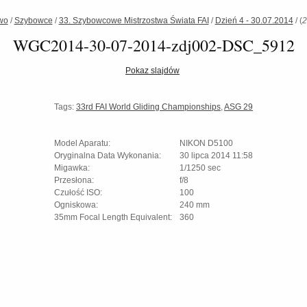
wo
/
Szybowce
/
33. Szybowcowe Mistrzostwa Świata FAI
/
Dzień 4 - 30.07.2014
/
(
2
WGC2014-30-07-2014-zdj002-DSC_5912
Pokaz slajdów
Tags:
33rd FAI World Gliding Championships
,
ASG 29
Model Aparatu:
NIKON D5100
Oryginalna Data Wykonania:
30 lipca 2014 11:58
Migawka:
1/1250 sec
Przesłona:
f/8
Czułość ISO:
100
Ogniskowa:
240 mm
35mm Focal Length Equivalent:
360