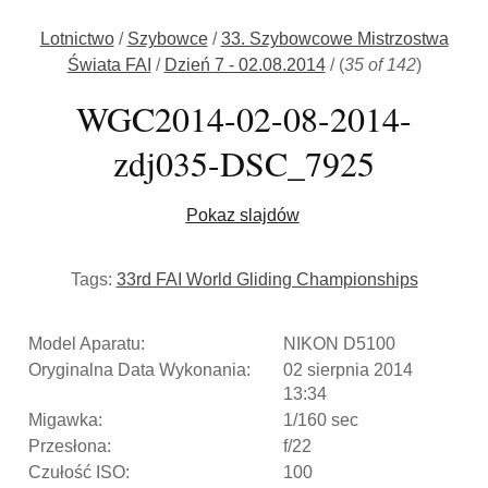
Lotnictwo
/
Szybowce
/
33. Szybowcowe Mistrzostwa
Świata FAI
/
Dzień 7 - 02.08.2014
/
(
35 of 142
)
WGC2014-02-08-2014-
zdj035-DSC_7925
Pokaz slajdów
Tags:
33rd FAI World Gliding Championships
Model Aparatu:
NIKON D5100
Oryginalna Data Wykonania:
02 sierpnia 2014
13:34
Migawka:
1/160 sec
Przesłona:
f/22
Czułość ISO:
100