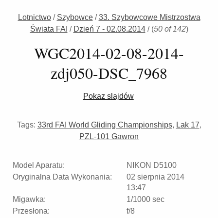
Lotnictwo
/
Szybowce
/
33. Szybowcowe Mistrzostwa
Świata FAI
/
Dzień 7 - 02.08.2014
/
(
50 of 142
)
WGC2014-02-08-2014-
zdj050-DSC_7968
Pokaz slajdów
Tags:
33rd FAI World Gliding Championships
,
Lak 17
,
PZL-101 Gawron
Model Aparatu:
NIKON D5100
Oryginalna Data Wykonania:
02 sierpnia 2014
13:47
Migawka:
1/1000 sec
Przesłona:
f/8