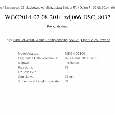
wo
/
Szybowce
/
33. Szybowcowe Mistrzostwa Świata FAI
/
Dzień 7 - 02.08.2014
/
(
6
WGC2014-02-08-2014-zdj066-DSC_8032
Pokaz slajdów
Tags:
33rd FAI World Gliding Championships
,
ASG 29
,
Piper PA-25 Pawnee
Model Aparatu:
NIKON D5100
Oryginalna Data Wykonania:
02 sierpnia 2014 14:08
Migawka:
1/1250 sec
Przesłona:
f/8
Czułość ISO:
100
Ogniskowa:
21 mm
35mm Focal Length Equivalent:
31