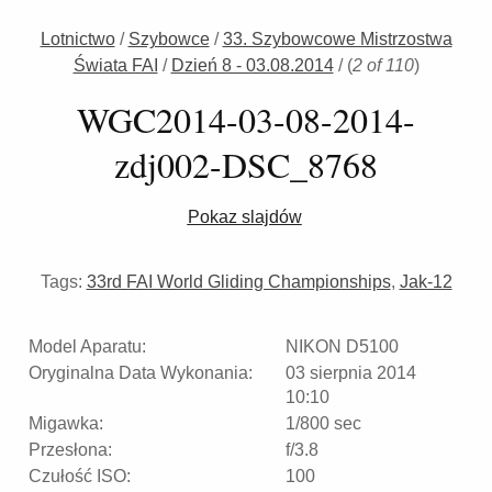
Lotnictwo
/
Szybowce
/
33. Szybowcowe Mistrzostwa
Świata FAI
/
Dzień 8 - 03.08.2014
/
(
2 of 110
)
WGC2014-03-08-2014-
zdj002-DSC_8768
Pokaz slajdów
Tags:
33rd FAI World Gliding Championships
,
Jak-12
Model Aparatu:
NIKON D5100
Oryginalna Data Wykonania:
03 sierpnia 2014
10:10
Migawka:
1/800 sec
Przesłona:
f/3.8
Czułość ISO:
100